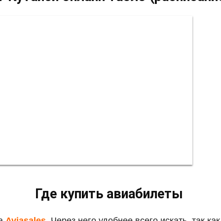
Где купить авиабилеты
на
Aviasales
. Через него удобнее всего искать, так ка