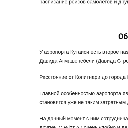
расписание рейсов самолетов и дру
Об
У аэропорта Кутаиси есть второе н
Давида Агмашенебели (Давида Строи
Расстояние от Копитнари до города К
Главной особенностью аэропорта яв
становятся уже не таким затратным
На данный момент с ним сотрудничают
другие. С Wizz Air очень удобно и д