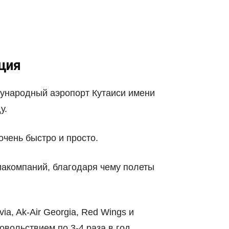
ция
дународный аэропорт Кутаиси имени
у.
очень быстро и просто.
иакомпаний, благодаря чему полеты
a, Ak-Air Georgia, Red Wings и
овольствием по 3-4 раза в год.