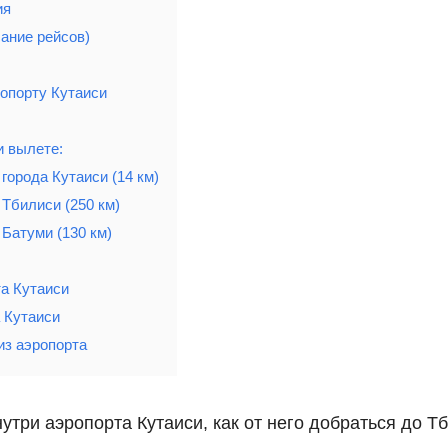
ия
ание рейсов)
ропорту Кутаиси
и вылете:
города Кутаиси (14 км)
 Тбилиси (250 км)
 Батуми (130 км)
та Кутаиси
 Кутаиси
из аэропорта
внутри аэропорта Кутаиси, как от него добраться до Т