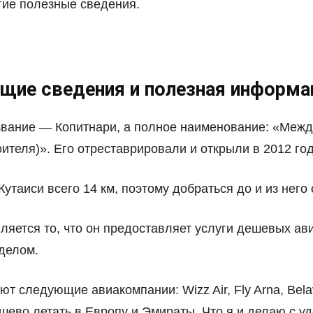
гие полезные сведения.
щие сведения и полезная информа
азвание — Копитнари, а полное наименование: «Меж
теля)». Его отреставрировали и открыли в 2012 год
утаиси всего 14 км, поэтому добраться до и из него 
ляется то, что он предоставляет услуги дешевых ав
 делом.
 следующие авиакомпании: Wizz Air, Fly Arna, Belavi
ешево летать в Европу и Эмираты. Что я и делаю с уд