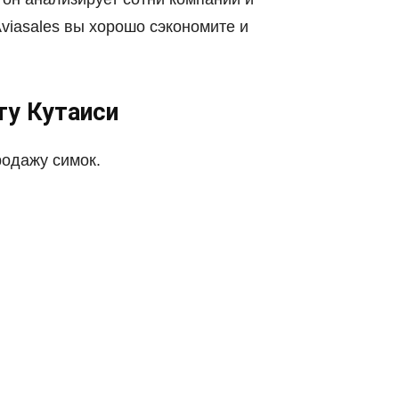
viasales вы хорошо сэкономите и
ту Кутаиси
родажу симок.