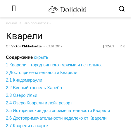
Домой
Что посмотреть
Кварели
От
Victor Chkhobadze
-
03.01.2017
12931
0
Содержание
скрыть
1
Кварели – город винного туризма и не только…
2
Достопримечательности Кварели
2.1
Киндзмараули
2.2
Винный тоннель Хареба
2.3
Озеро Ильи
2.4
Озеро Кварели и лейк резорт
2.5
Исторические достопримечательности Кварели
2.6
Достопримечательности недалеко от Кварели
2.7
Кварели на карте