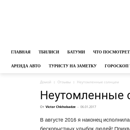
ГЛАВНАЯ
ТБИЛИСИ
БАТУМИ
ЧТО ПОСМОТРЕТ
АРЕНДА АВТО
ТУРИСТУ НА ЗАМЕТКУ
ГОРОСКОП 
Домой
Отзывы
Неутомленные солнцем
Неутомленные 
От
Victor Chkhobadze
-
06.01.2017
В августе 2016 я наконец исполнил
бескорыстных улыбок людей! Прихв