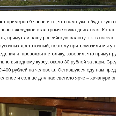
т примерно 9 часов и то, что нам нужно будет кушат
ольных желудков стал громче звука двигателя. Кол
ть, примут ли нашу российскую валюту, т.к. в насел
кусочных достаточный, поэтому притормозили мы у т
дения и, провожая к столику, заверил, что примут р
ьно выгодному курсу: около 30 рублей за лари. Сред
-400 рублей на человека. Оставшуюся еду нам пред
зеленее и солнце для нас светило ярче – хачапури 