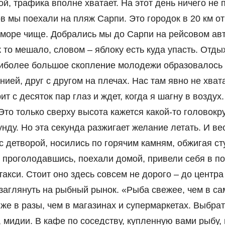
ой, трафика вполне хватает. На этот день ничего не
в мы поехали на пляж Сарпи. Это городок в 20 км от
и море чище. Добрались мы до Сарпи на рейсовом ав
ак то мешало, словом – яблоку есть куда упасть. От
аиболее большое скопление молодежи образовалось н
ией, друг с другом на плечах. Нас там явно не хват
ит с десяток пар глаз и ждет, когда я шагну в воздух
о только сверху высота кажется какой-то головокру
нду. Но эта секунда разжигает желание летать. И ве
 детворой, носились по горячим камням, обжигая сту
 проголодавшись, поехали домой, привели себя в по
такси. Стоит оно здесь совсем не дорого – до центра
аглянуть на рыбный рынок. «Рыба свежее, чем в са
е в разы, чем в магазинах и супермаркетах. Выбрать
, мидии. В кафе по соседству, купленную вами рыбу,