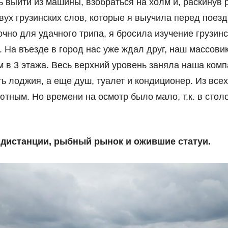
 выйти из машины, взобраться на холм и, раскинув р
вух грузинских слов, которые я выучила перед поезд
очно для удачного трипа, я бросила изучение грузинс
 На въезде в город нас уже ждал друг, наш массовик
 в 3 этажа. Весь верхний уровень заняла наша комп
ть лоджия, а еще душ, туалет и кондиционер. Из всех
ютным. Но времени на осмотр было мало, т.к. в сто
е дистанции, рыбный рынок и ожившие статуи.