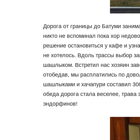
Дорога от границы до Батуми занимае
никто не вспоминал пока хор недов
решение остановиться у кафе и узна
не хотелось. Вдоль трассы выбор за
шашлыком. Встретил нас хозяин заве
отобедав, мы расплатились по довол
шашлыками и хачапури составил 300
обеда дорога стала веселее, трава 
эндорфинов!