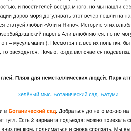
остью, и посетителей всегда много, но мы нашли себ
ации даров моря догуливать этот вечер пошли на на
я статуей любви «Али и Нино». Историю этих влюбл
азербайджанский парень Али влюбляются, но не могу
 он – мусульманин). Несмотря на все их попытки, быт
, то расходятся. Ночью, когда включается подсветка
глей. Пляж для неметаллических людей. Парк ат
и в
Ботанический сад
. Добраться до него можно н
т гугл. Есть 2 варианта подъезда: можно приехать с
ь вниз пешком, подниматься и снова сползать. Мы в