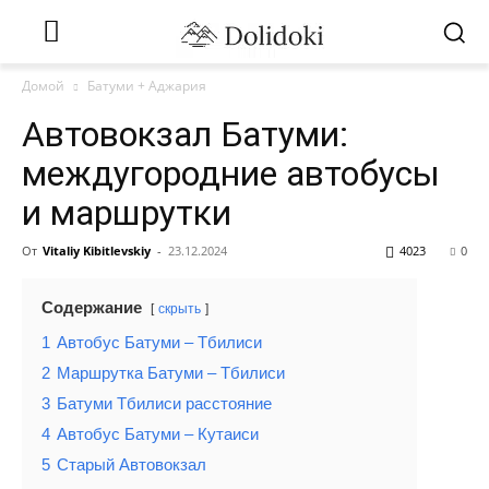
Домой
Батуми + Аджария
Автовокзал Батуми:
междугородние автобусы
и маршрутки
От
Vitaliy Kibitlevskiy
-
23.12.2024
4023
0
Содержание
скрыть
1
Автобус Батуми – Тбилиси
2
Маршрутка Батуми – Тбилиси
3
Батуми Тбилиси расстояние
4
Автобус Батуми – Кутаиси
5
Старый Автовокзал