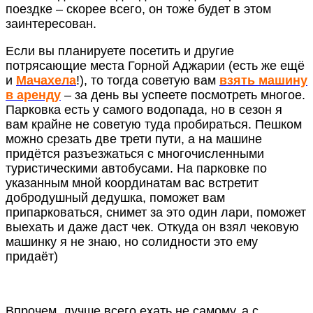
поездке – скорее всего, он тоже будет в этом
заинтересован.
Если вы планируете посетить и другие
потрясающие места Горной Аджарии (есть же ещё
и
Мачахела
!), то тогда советую вам
взять машину
в аренду
– за день вы успеете посмотреть многое.
Парковка есть у самого водопада, но в сезон я
вам крайне не советую туда пробираться. Пешком
можно срезать две трети пути, а на машине
придётся разъезжаться с многочисленными
туристическими автобусами. На парковке по
указанным мной координатам вас встретит
добродушный дедушка, поможет вам
припарковаться, снимет за это один лари, поможет
выехать и даже даст чек. Откуда он взял чековую
машинку я не знаю, но солидности это ему
придаёт)
Впрочем, лучше всего ехать не самому, а с