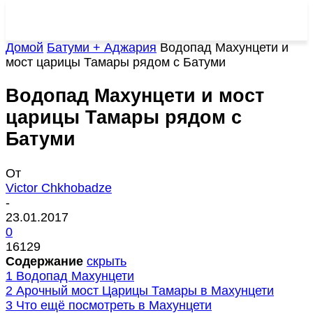
Домой
Батуми + Аджария
Водопад Махунцети и
мост царицы Тамары рядом с Батуми
Водопад Махунцети и мост
царицы Тамары рядом с
Батуми
От
Victor Chkhobadze
-
23.01.2017
0
16129
Содержание
скрыть
1
Водопад Махунцети
2
Арочный мост Царицы Тамары в Махунцети
3
Что ещё посмотреть в Махунцети