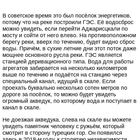
В советское время это был посёлок энергетиков,
потому что на реке построили ГЭС. Её водосброс
можно увидеть, если перейти Аджарисцкали по
мосту и сойти от него влево. На противоположном
берегу реки, вверх по течению, будет видно сброс
воды. Причём, в сухие летние дни этот поток даже
мощнее основного русла реки. ГЭС является
станцией деривационного типа. Вода для работы
агрегатов забирается на несколько километров
выше по течению и подаётся на станцию через
специальный канал, идущий в скале. Если
проехать буквально несколько сотен метров по
дороге за посёлок, то можно будет увидеть
огромный акведук, по которому вода и поступает в
канал в скале.
Не доезжая акведука, слева на скале вы можете
увидеть памятник человеку с ружьём, который
смотрит в сторону турецких гор. Он появился
здесь в 2018-м году, к столетию независимости