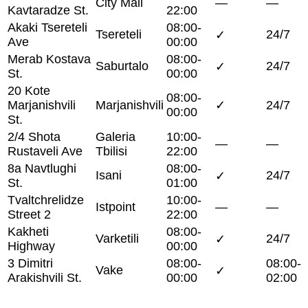
City Mall
—
—
Kavtaradze St.
22:00
Akaki Tsereteli
08:00-
Tsereteli
24/7
✓
Ave
00:00
Merab Kostava
08:00-
Saburtalo
24/7
✓
St.
00:00
20 Kote
08:00-
Marjanishvili
Marjanishvili
✓
24/7
00:00
St.
2/4 Shota
Galeria
10:00-
—
—
Rustaveli Ave
Tbilisi
22:00
8a Navtlughi
08:00-
Isani
24/7
✓
St.
01:00
Tvaltchrelidze
10:00-
Istpoint
—
—
Street 2
22:00
Kakheti
08:00-
Varketili
24/7
✓
Highway
00:00
3 Dimitri
08:00-
08:00-
Vake
✓
Arakishvili St.
00:00
02:00