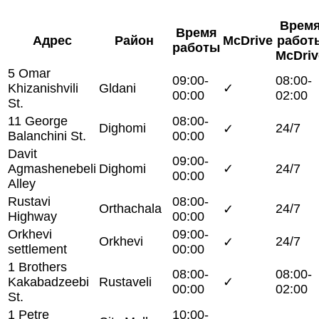
Врем
Время
Адрес
Район
McDrive
работ
работы
McDriv
5 Omar
09:00-
08:00-
Khizanishvili
Gldani
✓
00:00
02:00
St.
11 George
08:00-
Dighomi
24/7
✓
Balanchini St.
00:00
Davit
09:00-
Agmashenebeli
Dighomi
✓
24/7
00:00
Alley
Rustavi
08:00-
Orthachala
24/7
✓
Highway
00:00
Orkhevi
09:00-
Orkhevi
24/7
✓
settlement
00:00
1 Brothers
08:00-
08:00-
Kakabadzeebi
Rustaveli
✓
00:00
02:00
St.
1 Petre
10:00-